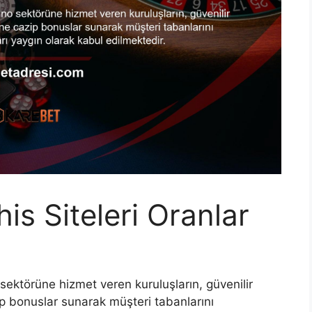
is Siteleri Oranlar
 sektörüne hizmet veren kuruluşların, güvenilir
ip bonuslar sunarak müşteri tabanlarını