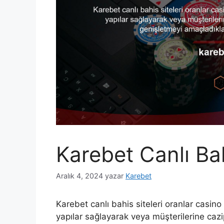
Karebet Canlı Bah
Aralık 4, 2024
yazar
Karebet
Karebet canlı bahis siteleri oranlar casino
yapılar sağlayarak veya müşterilerine caz