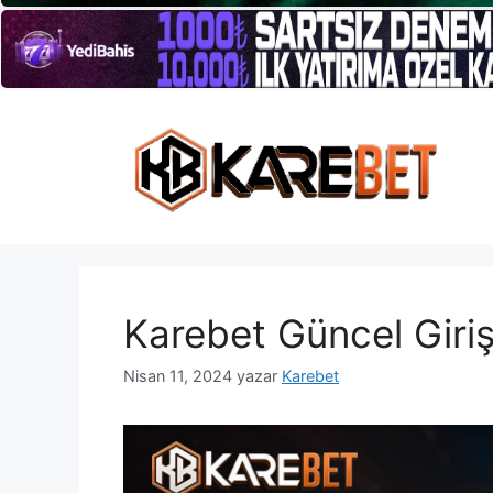
İçeriğe
atla
Karebet Güncel Giri
Nisan 11, 2024
yazar
Karebet