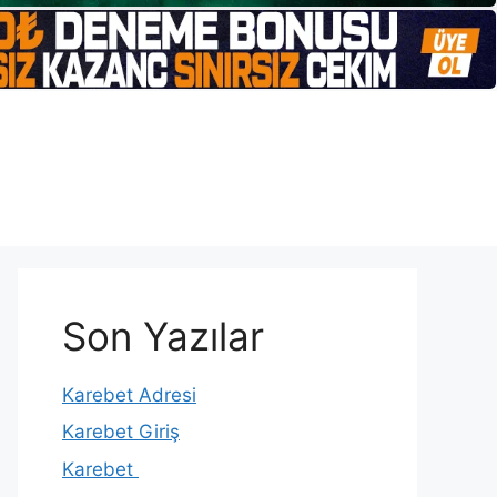
Son Yazılar
Karebet Adresi
Karebet Giriş
Karebet