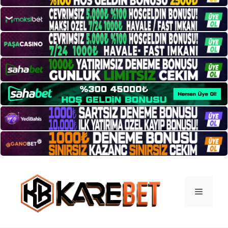
İçeriğe
atla
Menü