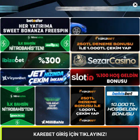
×
KAREBET GİRİŞ İÇİN TIKLAYINIZ!