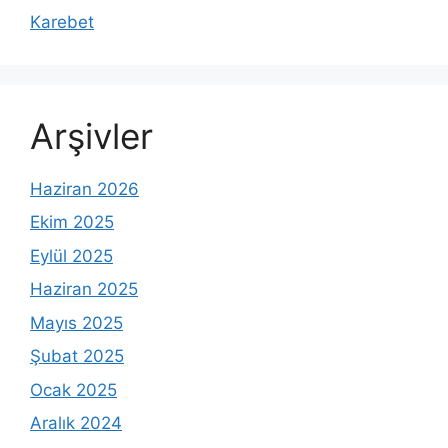
Karebet
Arşivler
Haziran 2026
Ekim 2025
Eylül 2025
Haziran 2025
Mayıs 2025
Şubat 2025
Ocak 2025
Aralık 2024