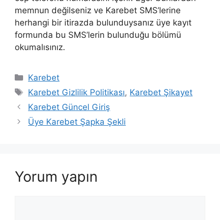
memnun değilseniz ve Karebet SMS’lerine
herhangi bir itirazda bulunduysanız üye kayıt
formunda bu SMS’lerin bulunduğu bölümü
okumalısınız.
Kategoriler
Karebet
Etiketler
Karebet Gizlilik Politikası
,
Karebet Şikayet
Karebet Güncel Giriş
Üye Karebet Şapka Şekli
Yorum yapın
Yorum