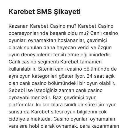
Karebet SMS Şikayeti
Kazanan Karebet Casino mu? Karebet Casino
operasyonlarında başarılı oldu mu? Canlı casino
oyunları oynamaktan hoşlananlar, çevrimiçi
olarak sunulan daha heyecan verici ve özgün
oyun deneyimlerini tercih etme eğilimindedir.
Canlı casino segmenti Karebet tamamen
kullanılabilir. Sitenin canlı casino bölümünde de
aynı oyun kategorileri gösteriliyor. 24 saat açık
olan canlı casino bölümündeki bir oyun olabilir.
Sebebi ise istediğiniz zaman canlı casino
oynayabilmenizdir. Bazı çevrimiçi oyun
platformları kullanıcılara sınırlı bir süre için oyun
sunsa da Karebet sitesi oyun bilgilerini çok
ciddiye almaktadır. Casino oyunları oynamanın
yanı sıra hobi olarak oynamak, para kazanmanın