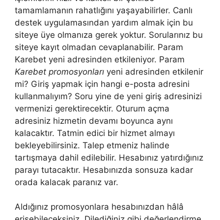
tamamlamanın rahatlığını yaşayabilirler. Canlı
destek uygulamasından yardım almak için bu
siteye üye olmanıza gerek yoktur. Sorularınız bu
siteye kayıt olmadan cevaplanabilir. Param
Karebet yeni adresinden etkileniyor. Param
Karebet promosyonları
yeni adresinden etkilenir
mi? Giriş yapmak için hangi e-posta adresini
kullanmalıyım? Soru yine de yeni giriş adresinizi
vermenizi gerektirecektir. Oturum açma
adresiniz hizmetin devamı boyunca aynı
kalacaktır. Tatmin edici bir hizmet almayı
bekleyebilirsiniz. Talep etmeniz halinde
tartışmaya dahil edilebilir. Hesabınız yatırdığınız
parayı tutacaktır. Hesabınızda sonsuza kadar
orada kalacak paranız var.
Aldığınız promosyonlara hesabınızdan hâlâ
erişebileceksiniz. Dilediğiniz gibi değerlendirme