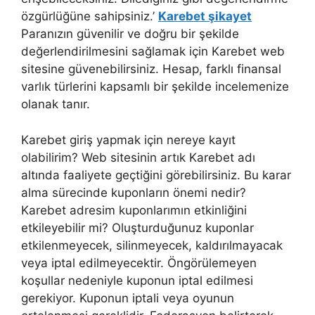
özgürlüğüne sahipsiniz.’
Karebet şikayet
Paranızın güvenilir ve doğru bir şekilde
değerlendirilmesini sağlamak için Karebet web
sitesine güvenebilirsiniz. Hesap, farklı finansal
varlık türlerini kapsamlı bir şekilde incelemenize
olanak tanır.
Karebet giriş yapmak için nereye kayıt
olabilirim? Web sitesinin artık Karebet adı
altında faaliyete geçtiğini görebilirsiniz. Bu karar
alma sürecinde kuponların önemi nedir?
Karebet adresim kuponlarımın etkinliğini
etkileyebilir mi? Oluşturduğunuz kuponlar
etkilenmeyecek, silinmeyecek, kaldırılmayacak
veya iptal edilmeyecektir. Öngörülemeyen
koşullar nedeniyle kuponun iptal edilmesi
gerekiyor. Kuponun iptali veya oyunun