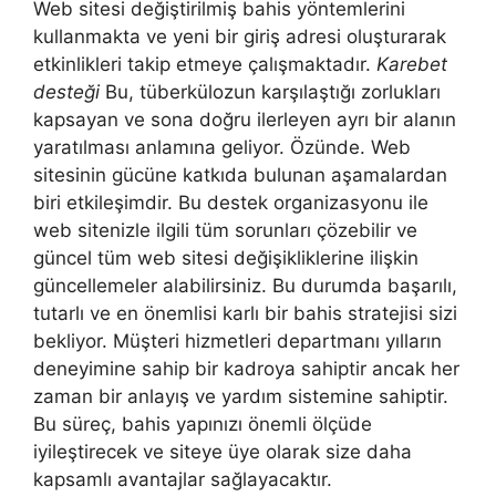
Web sitesi değiştirilmiş bahis yöntemlerini
kullanmakta ve yeni bir giriş adresi oluşturarak
etkinlikleri takip etmeye çalışmaktadır.
Karebet
desteği
Bu, tüberkülozun karşılaştığı zorlukları
kapsayan ve sona doğru ilerleyen ayrı bir alanın
yaratılması anlamına geliyor. Özünde. Web
sitesinin gücüne katkıda bulunan aşamalardan
biri etkileşimdir. Bu destek organizasyonu ile
web sitenizle ilgili tüm sorunları çözebilir ve
güncel tüm web sitesi değişikliklerine ilişkin
güncellemeler alabilirsiniz. Bu durumda başarılı,
tutarlı ve en önemlisi karlı bir bahis stratejisi sizi
bekliyor. Müşteri hizmetleri departmanı yılların
deneyimine sahip bir kadroya sahiptir ancak her
zaman bir anlayış ve yardım sistemine sahiptir.
Bu süreç, bahis yapınızı önemli ölçüde
iyileştirecek ve siteye üye olarak size daha
kapsamlı avantajlar sağlayacaktır.