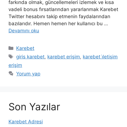
farkında olmak, güncellemeleri izlemek ve kısa
vadeli bonus fırsatlarından yararlanmak Karebet
Twitter hesabını takip etmenin faydalarından
bazılarıdır. Hemen hemen her kullanıcı bu …
Devamını oku
Kategoriler
Karebet
Etiketler
giris karebet
,
karebet erişim
,
karebet i̇letişim
erişim
Yorum yap
Son Yazılar
Karebet Adresi