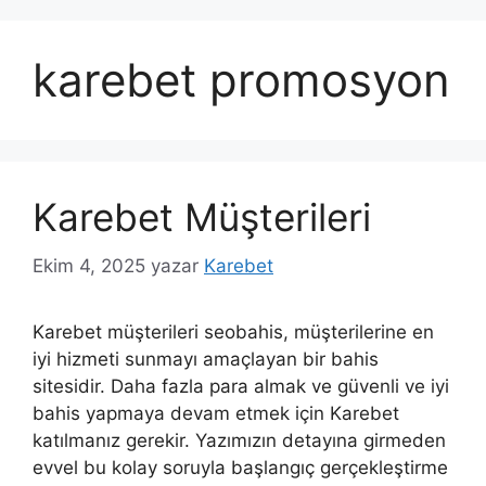
karebet promosyon
Karebet Müşterileri
Ekim 4, 2025
yazar
Karebet
Karebet müşterileri seobahis, müşterilerine en
iyi hizmeti sunmayı amaçlayan bir bahis
sitesidir. Daha fazla para almak ve güvenli ve iyi
bahis yapmaya devam etmek için Karebet
katılmanız gerekir. Yazımızın detayına girmeden
evvel bu kolay soruyla başlangıç gerçekleştirme