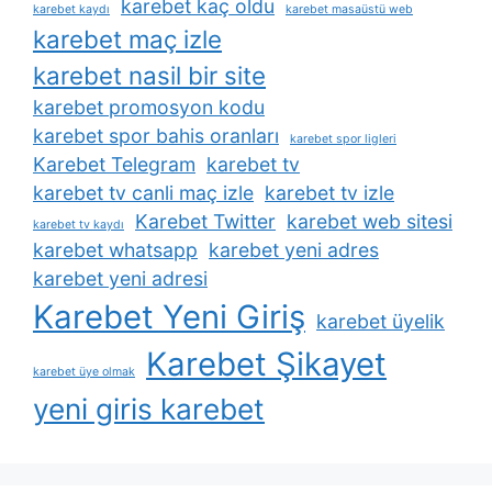
karebet kaç oldu
karebet kaydı
karebet masaüstü web
karebet maç izle
karebet nasil bir site
karebet promosyon kodu
karebet spor bahis oranları
karebet spor ligleri
Karebet Telegram
karebet tv
karebet tv canli maç izle
karebet tv izle
Karebet Twitter
karebet web sitesi
karebet tv kaydı
karebet whatsapp
karebet yeni adres
karebet yeni adresi
Karebet Yeni Giriş
karebet üyelik
Karebet Şikayet
karebet üye olmak
yeni giris karebet