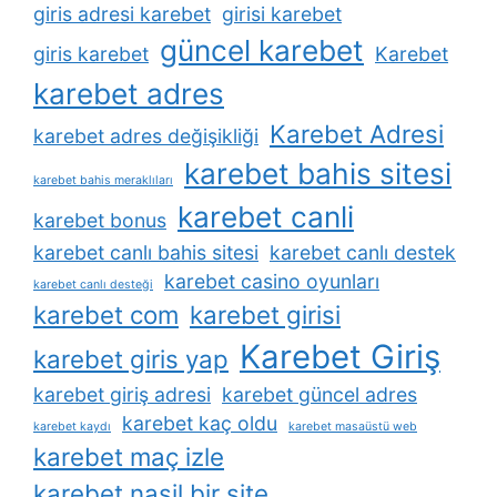
giris adresi karebet
girisi karebet
güncel karebet
giris karebet
Karebet
karebet adres
Karebet Adresi
karebet adres değişikliği
karebet bahis sitesi
karebet bahis meraklıları
karebet canli
karebet bonus
karebet canlı bahis sitesi
karebet canlı destek
karebet casino oyunları
karebet canlı desteği
karebet com
karebet girisi
Karebet Giriş
karebet giris yap
karebet giriş adresi
karebet güncel adres
karebet kaç oldu
karebet kaydı
karebet masaüstü web
karebet maç izle
karebet nasil bir site