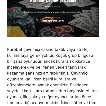
Karebet çevrimiçi casino taktik veya strateji
kullanmaya gerek yoktur. Küçük grup bingosu
bir şans oyunudur, ancak kuralları dikkatlice
inceleyerek ve belirlenen yerleri tanıyarak
kazanma şansınızı artırabilirsiniz. Çevrimiçi
oyunlara katılırken belirli kurallara ve
düzenlemelere uymak önemlidir. Belirlenen
sayıdaki kartı karo torbasından başarıyla bitiren
oyuncu, ilk çinkoyu diğer oyunculardan önce
tamamladığını duyurmalıdır. İkinci sütun ve tüm