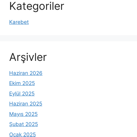
Kategoriler
Karebet
Arşivler
Haziran 2026
Ekim 2025
Eylül 2025
Haziran 2025
Mayıs 2025
Şubat 2025
Ocak 2025