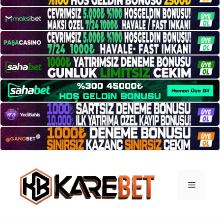
İçeriğe
atla
Menü