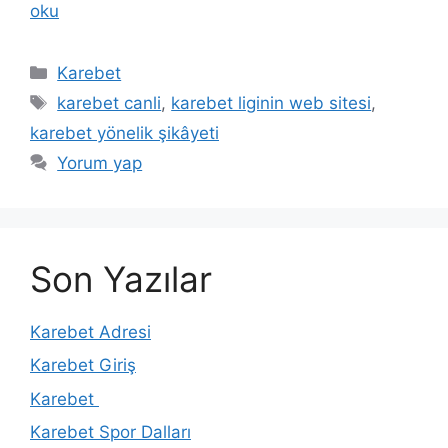
oku
Kategoriler
Karebet
Etiketler
karebet canli
,
karebet liginin web sitesi
,
karebet yönelik şikâyeti
Yorum yap
Son Yazılar
Karebet Adresi
Karebet Giriş
Karebet
Karebet Spor Dalları